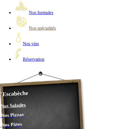
Nos formules
Nos spécialités
Nos vins
Réservation
'Escabèche
 Nos Salades
- Nos Pizzas
- Nos Pâtes