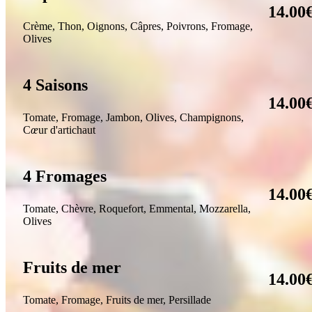
14.00
Crème,
Thon, Oignons, Câpres, Poivrons, Fromage,
Olives
4 Saisons
14.00
T
omate, Fromage, Jambon, Olives, Champignons,
C
œ
ur d'artichaut
4 Fromages
14.00
T
omate, Chèvre, Roquefort, Emmental, Mozzarella,
Olives
Fruits de mer
14.00
T
omate, Fromage, Fruits de mer, Persillade