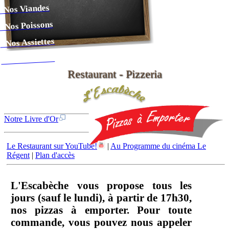
- Nos Viandes
- Nos Poissons
- Nos Assiettes
- Nos Desserts
Restaurant - Pizzeria
Notre Livre d'Or
Le Restaurant sur YouTube!
|
Au Programme du cinéma Le
Régent
|
Plan d'accès
L'Escabèche vous propose tous les
jours (sauf le lundi), à partir de 17h30,
nos pizzas à emporter. Pour toute
commande, vous pouvez nous appeler